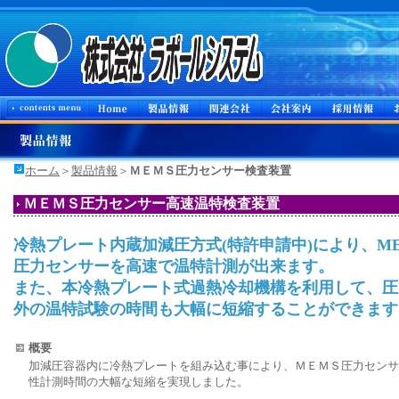
ホーム
＞
製品情報
＞
ＭＥＭＳ圧力センサー検査装置
ＭＥＭＳ圧力センサー高速温特検査装置
冷熱プレート内蔵加減圧方式(特許申請中)により、ME
圧力センサーを高速で温特計測が出来ます。
また、本冷熱プレート式過熱冷却機構を利用して、圧
外の温特試験の時間も大幅に短縮することができます
概要
加減圧容器内に冷熱プレートを組み込む事により、ＭＥＭＳ圧力センサ
性計測時間の大幅な短縮を実現しました。