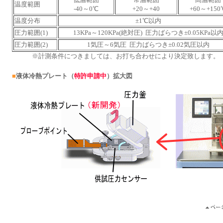
温度範囲
-40～0℃
+20～+40
+60～+150
温度分布
±1℃以内
圧力範囲(1)
13KPa～120KPa(絶対圧) 圧力ばらつき±0.05KPa以
圧力範囲(2)
1気圧～6気圧 圧力ばらつき±0.02気圧以内
※計測条件につきましては、お打ち合わせにより決定致します。
■
液体冷熱プレート（
特許申請中
）拡大図